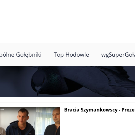
ólne Gołębniki
Top Hodowle
wgSuperGoł
Bracia Szymankowscy - Preze