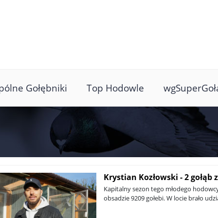
ólne Gołębniki
Top Hodowle
wgSuperGoł
Krystian Kozłowski - 2 gołąb
Kapitalny sezon tego młodego hodowcy.
obsadzie 9209 gołebi. W locie brało ud